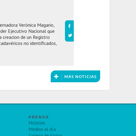
bernadora Verónica Magario,
oder Ejecutivo Nacional que
a creacion de un Registro
cadavéricos no identificados,
MÁS NOTICIAS
PRENSA
Noticias
Medios al día
Galeria de Fotos