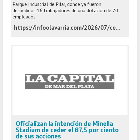
Parque Industrial de Pilar, donde ya fueron
despedidos 16 trabajadores de una dotación de 70
empleados.
https://infoolavarria.com/2026/07/cerealera-3-arroyos-inicio-despidos-en-su-planta-de-pilar-en-medio-de-la-caida-del-consumo/
Oficializan la intención de Minella
Stadium de ceder el 87,5 por ciento
de sus acciones