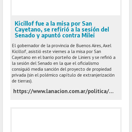
Kicillof fue a la misa por San
Cayetano, se refirió a la sesión del
Senado y apuntó contra Milei
El gobernador de la provincia de Buenos Aires, Axel
Kicillof, asistió este viernes a la misa por San
Cayetano en el barrio porteño de Liniers y se refirió a
la sesión del Senado en la que el oficialismo
consiguió media sanción del proyecto de propiedad
privada (sin el polémico capítulo de extranjerización
de tierras).
https://www.lanacion.com.ar/politica/kicillof-fue-a-la-misa-por-san-cayetano-se-refirio-a-la-sesion-del-senado-y-apunto-contra-milei-nid07082026/