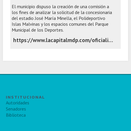
El municipio dispuso la creación de una comisión a
los fines de analizar la solicitud de la concesionaria
del estadio José María Minella, el Polideportivo
Islas Malvinas y los espacios comunes del Parque
Municipal de los Deportes.
https://www.lacapitalmdp.com/oficializan-la-intencion-de-minella-stadium-de-ceder-el-875-por-ciento-de-sus-acciones/
INSTITUCIONAL
Autoridades
Senadores
Biblioteca