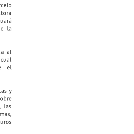
rcelo
ctora
nuará
e la
da al
 cual
e el
cas y
sobre
, las
emás,
uros