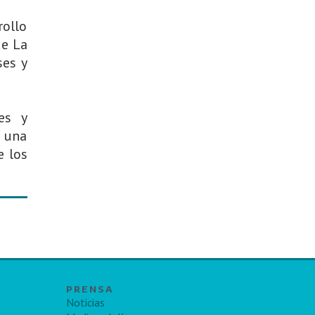
rollo
de La
ses y
es y
e una
e los
PRENSA
Noticias