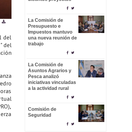
La Comisión de
Presupuesto e
Impuestos mantuvo
l del
una nueva reunión de
" del
trabajo
ación
La Comisión de
Asuntos Agrarios y
vanza
Pesca analizó
Pedro
iniciativas vinculadas
a la actividad rural
doras
rtual
PRO),
Comisión de
uerza
Seguridad