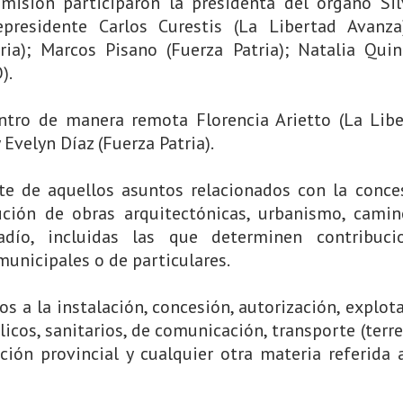
misión participaron la presidenta del órgano Si
epresidente Carlos Curestis (La Libertad Avanza
ia); Marcos Pisano (Fuerza Patria); Natalia Qui
).
entro de manera remota Florencia Arietto (La Lib
y Evelyn Díaz (Fuerza Patria).
e de aquellos asuntos relacionados con la conce
ución de obras arquitectónicas, urbanismo, camin
gadío, incluidas las que determinen contribuci
unicipales o de particulares.
s a la instalación, concesión, autorización, explot
icos, sanitarios, de comunicación, transporte (terre
cción provincial y cualquier otra materia referida 