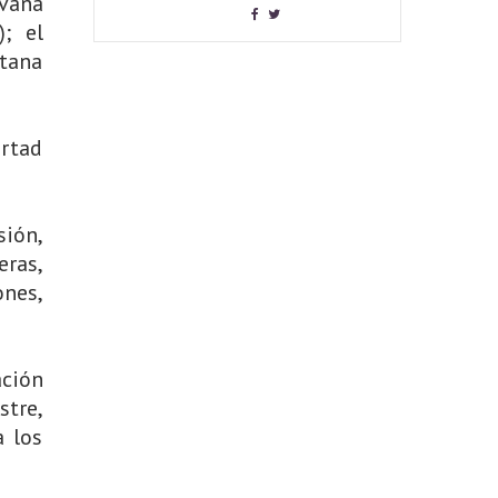
lvana
); el
ntana
ertad
sión,
eras,
ones,
ación
stre,
a los