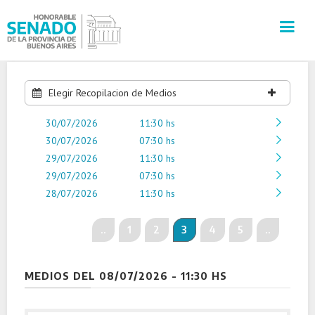
INSTITUCIÓN
Elegir Recopilacion de Medios
30/07/2026
SECRETARÍAS
11:30 hs
30/07/2026
07:30 hs
29/07/2026
11:30 hs
PRENSA
29/07/2026
07:30 hs
28/07/2026
11:30 hs
CULTURA
..
1
2
3
4
5
..
VISITAS GUIADAS
CONTACTO
MEDIOS DEL 08/07/2026 - 11:30 HS