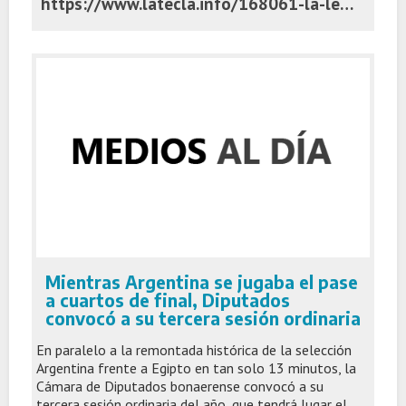
https://www.latecla.info/168061-la-legislatura-tierra-de-acuerdos-y-desencuentros-entre-las-tribus-pro-y-lla
Mientras Argentina se jugaba el pase
a cuartos de final, Diputados
convocó a su tercera sesión ordinaria
En paralelo a la remontada histórica de la selección
Argentina frente a Egipto en tan solo 13 minutos, la
Cámara de Diputados bonaerense convocó a su
tercera sesión ordinaria del año, que tendrá lugar el