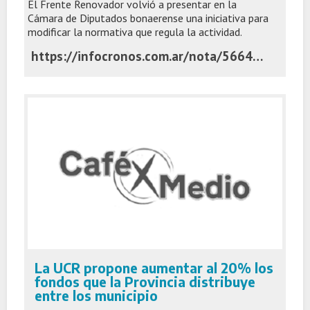
El Frente Renovador volvió a presentar en la
Cámara de Diputados bonaerense una iniciativa para
modificar la normativa que regula la actividad.
https://infocronos.com.ar/nota/56646/el-massismo-reflota-un-proyecto-para-reformar-la-ley-de-martilleros-y-corredores-publicos/
La UCR propone aumentar al 20% los
fondos que la Provincia distribuye
entre los municipio