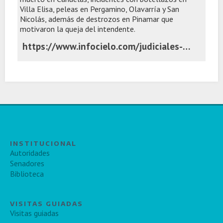
Villa Elisa, peleas en Pergamino, Olavarría y San
Nicolás, además de destrozos en Pinamar que
motivaron la queja del intendente.
https://www.infocielo.com/judiciales-y-policiales/la-otra-cara-del-festejo-violencia-un-muerto-destrozos-y-enfrentamientos-en-distintos-puntos-de-la-provincia
INSTITUCIONAL
Autoridades
Senadores
Biblioteca
VISITAS GUIADAS
Visitas guiadas