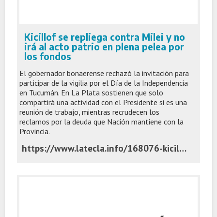
Kicillof se repliega contra Milei y no
irá al acto patrio en plena pelea por
los fondos
El gobernador bonaerense rechazó la invitación para
participar de la vigilia por el Día de la Independencia
en Tucumán. En La Plata sostienen que solo
compartirá una actividad con el Presidente si es una
reunión de trabajo, mientras recrudecen los
reclamos por la deuda que Nación mantiene con la
Provincia.
https://www.latecla.info/168076-kicillof-se-repliega-contra-milei-y-no-ira-al-acto-patrio-en-plena-pelea-por-los-fondos