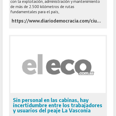
con la explotación, administración y mantenimiento
de más de 2.500 kilómetros de rutas
fundamentales para el país,
https://www.diariodemocracia.com/ciudad/junin/341079-rutas-7-y-188-paso-clave-para-definir-las-nuevas-c/
Sin personal en las cabinas, hay
incertidumbre entre los trabajadores
y usuarios del peaje La Vasconia