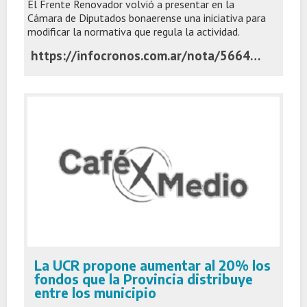
El Frente Renovador volvió a presentar en la
Cámara de Diputados bonaerense una iniciativa para
modificar la normativa que regula la actividad.
https://infocronos.com.ar/nota/56646/el-massismo-reflota-un-proyecto-para-reformar-la-ley-de-martilleros-y-corredores-publicos/
La UCR propone aumentar al 20% los
fondos que la Provincia distribuye
entre los municipio