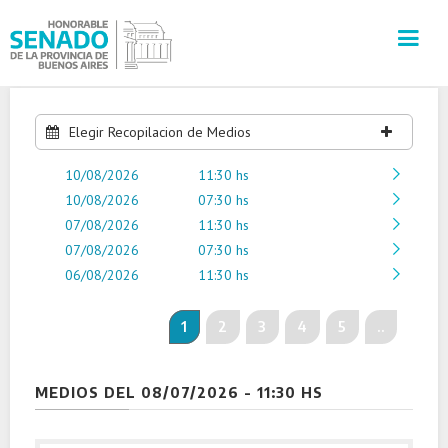
INSTITUCIÓN
Elegir Recopilacion de Medios
10/08/2026
SECRETARÍAS
11:30 hs
10/08/2026
07:30 hs
07/08/2026
11:30 hs
PRENSA
07/08/2026
07:30 hs
06/08/2026
11:30 hs
CULTURA
1
2
3
4
5
..
VISITAS GUIADAS
CONTACTO
MEDIOS DEL 08/07/2026 - 11:30 HS