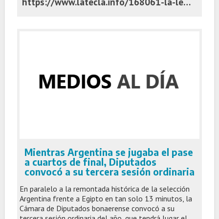
https://www.latecla.info/168061-la-legislatura-tierra-de-acuerdos-y-desencuentros-entre-las-tribus-pro-y-lla
Mientras Argentina se jugaba el pase
a cuartos de final, Diputados
convocó a su tercera sesión ordinaria
En paralelo a la remontada histórica de la selección
Argentina frente a Egipto en tan solo 13 minutos, la
Cámara de Diputados bonaerense convocó a su
tercera sesión ordinaria del año, que tendrá lugar el