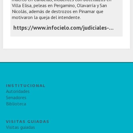
Villa Elisa, peleas en Pergamino, Olavarría y San
Nicolás, además de destrozos en Pinamar que
motivaron la queja del intendente.
https://www.infocielo.com/judiciales-y-policiales/la-otra-cara-del-festejo-violencia-un-muerto-destrozos-y-enfrentamientos-en-distintos-puntos-de-la-provincia
INSTITUCIONAL
Autoridades
Senadores
Biblioteca
VISITAS GUIADAS
Visitas guiadas