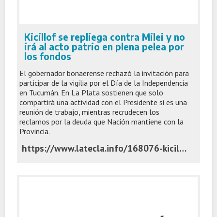
Kicillof se repliega contra Milei y no
irá al acto patrio en plena pelea por
los fondos
El gobernador bonaerense rechazó la invitación para
participar de la vigilia por el Día de la Independencia
en Tucumán. En La Plata sostienen que solo
compartirá una actividad con el Presidente si es una
reunión de trabajo, mientras recrudecen los
reclamos por la deuda que Nación mantiene con la
Provincia.
https://www.latecla.info/168076-kicillof-se-repliega-contra-milei-y-no-ira-al-acto-patrio-en-plena-pelea-por-los-fondos