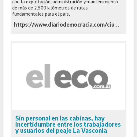
con la explotación, administración y mantenimiento
de más de 2.500 kilómetros de rutas
fundamentales para el país,
https://www.diariodemocracia.com/ciudad/junin/341079-rutas-7-y-188-paso-clave-para-definir-las-nuevas-c/
Sin personal en las cabinas, hay
incertidumbre entre los trabajadores
y usuarios del peaje La Vasconia