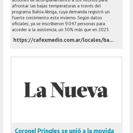
afrontar las bajas temperaturas a través del
programa Bahía Abriga, cuya demanda registró un
fuerte crecimiento este invierno. Según datos
oficiales, ya se inscribieron 9.047 personas para
acceder a la asistencia, un 30% más que en 2025.
https://cafexmedio.com.ar/locales/bahia-abriga-crecio-un-30-la-demanda-de-ayuda-por-el-frio-y-mas-de-la-mitad-de-los-inscriptos-afirma-haber-pasado-hambre/
Coronel Pringles se unió a la movida