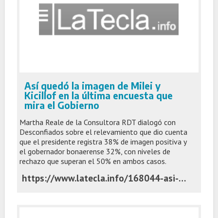
Así quedó la imagen de Milei y
Kicillof en la última encuesta que
mira el Gobierno
Martha Reale de la Consultora RDT dialogó con
Desconfiados sobre el relevamiento que dio cuenta
que el presidente registra 38% de imagen positiva y
el gobernador bonaerense 32%, con niveles de
rechazo que superan el 50% en ambos casos.
https://www.latecla.info/168044-asi-quedo-la-imagen-de-milei-y-kicillof-en-la-ultima-encuesta-que-mira-el-gobierno