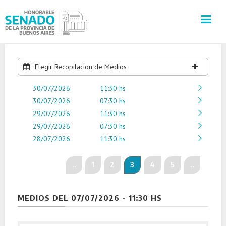
INSTITUCIÓN
Elegir Recopilacion de Medios
30/07/2026
SECRETARÍAS
11:30 hs
30/07/2026
07:30 hs
29/07/2026
11:30 hs
PRENSA
29/07/2026
07:30 hs
28/07/2026
11:30 hs
CULTURA
..
1
2
3
4
5
..
VISITAS GUIADAS
CONTACTO
MEDIOS DEL 07/07/2026 - 11:30 HS