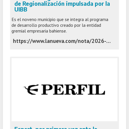
de Regionalización impulsada por la
UIBB
Es el noveno municipio que se integra al programa
de desarrollo productivo creado por la entidad
gremial empresaria bahiense.
https://www.lanueva.com/nota/2026-7-7-5-0-10-coronel-pringles-se-unio-a-la-movida-de-regionalizacion-impulsada-por-la-uibb