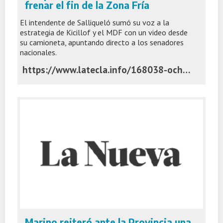
frenar el fin de la Zona Fría
El intendente de Salliqueló sumó su voz a la
estrategia de Kicillof y el MDF con un video desde
su camioneta, apuntando directo a los senadores
nacionales.
https://www.latecla.info/168038-ocho-grados-bajo-cero-y-una-campana-asi-busca-succurro-frenar-el-fin-de-la-zona-fria
Marino reiteró ante la Provincia una