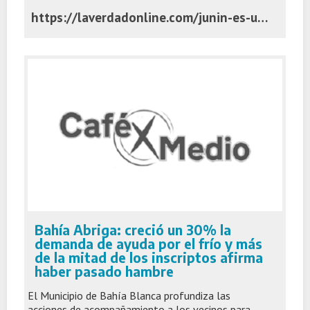
https://laverdadonline.com/junin-es-una-de-las-ciudades-de-la-provincia-en-las-que-mas-se-construye/
Bahía Abriga: creció un 30% la
demanda de ayuda por el frío y más
de la mitad de los inscriptos afirma
haber pasado hambre
El Municipio de Bahía Blanca profundiza las
acciones de acompañamiento a los vecinos para