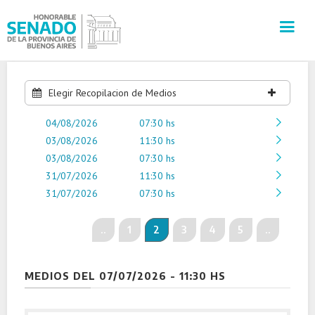
INSTITUCIÓN
Elegir Recopilacion de Medios
04/08/2026
SECRETARÍAS
07:30 hs
03/08/2026
11:30 hs
03/08/2026
07:30 hs
PRENSA
31/07/2026
11:30 hs
31/07/2026
07:30 hs
CULTURA
..
1
2
3
4
5
..
VISITAS GUIADAS
CONTACTO
MEDIOS DEL 07/07/2026 - 11:30 HS