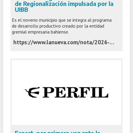
de Regionalización impulsada por la
UIBB
Es el noveno municipio que se integra al programa
de desarrollo productivo creado por la entidad
gremial empresaria bahiense.
https://www.lanueva.com/nota/2026-7-7-5-0-10-coronel-pringles-se-unio-a-la-movida-de-regionalizacion-impulsada-por-la-uibb