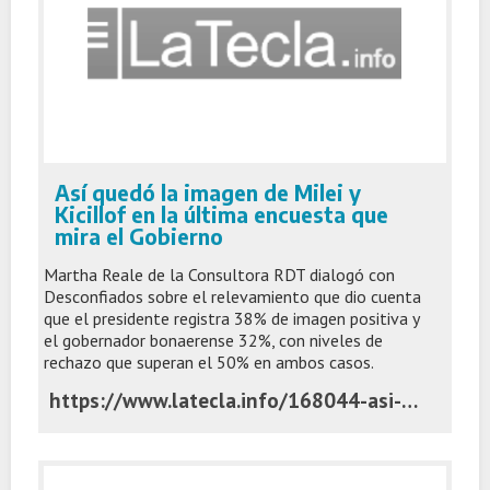
Así quedó la imagen de Milei y
Kicillof en la última encuesta que
mira el Gobierno
Martha Reale de la Consultora RDT dialogó con
Desconfiados sobre el relevamiento que dio cuenta
que el presidente registra 38% de imagen positiva y
el gobernador bonaerense 32%, con niveles de
rechazo que superan el 50% en ambos casos.
https://www.latecla.info/168044-asi-quedo-la-imagen-de-milei-y-kicillof-en-la-ultima-encuesta-que-mira-el-gobierno