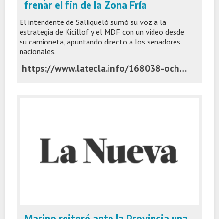
frenar el fin de la Zona Fría
El intendente de Salliqueló sumó su voz a la
estrategia de Kicillof y el MDF con un video desde
su camioneta, apuntando directo a los senadores
nacionales.
https://www.latecla.info/168038-ocho-grados-bajo-cero-y-una-campana-asi-busca-succurro-frenar-el-fin-de-la-zona-fria
Marino reiteró ante la Provincia una