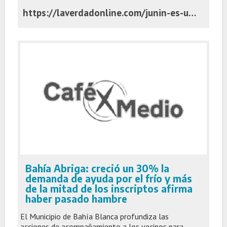
https://laverdadonline.com/junin-es-una-de-las-ciudades-de-la-provincia-en-las-que-mas-se-construye/
Bahía Abriga: creció un 30% la
demanda de ayuda por el frío y más
de la mitad de los inscriptos afirma
haber pasado hambre
El Municipio de Bahía Blanca profundiza las
acciones de acompañamiento a los vecinos para