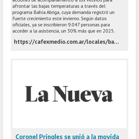
afrontar las bajas temperaturas a través del
programa Bahía Abriga, cuya demanda registró un
fuerte crecimiento este invierno. Según datos
oficiales, ya se inscribieron 9.047 personas para
acceder a la asistencia, un 30% más que en 2025.
https://cafexmedio.com.ar/locales/bahia-abriga-crecio-un-30-la-demanda-de-ayuda-por-el-frio-y-mas-de-la-mitad-de-los-inscriptos-afirma-haber-pasado-hambre/
Coronel Pringles se unió a la movida