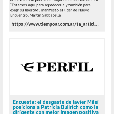
“Estamos aquí para agradecerle y también para
exigir su libertad”, manifestó el líder de Nuevo
Encuentro, Martín Sabbatella.
https://www.tiempoar.com.ar/ta_article/de-moron-a-san-jose-1111-una-multitud-respaldo-a-cristina-y-mostro-el-circo-py/
Encuesta: el desgaste de Javier Milei
posiciona a Patricia Bullrich como la
dirigente con mejor imagen positiva