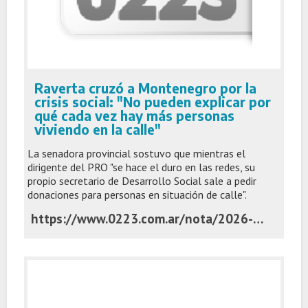
Raverta cruzó a Montenegro por la
crisis social: "No pueden explicar por
qué cada vez hay más personas
viviendo en la calle"
La senadora provincial sostuvo que mientras el
dirigente del PRO "se hace el duro en las redes, su
propio secretario de Desarrollo Social sale a pedir
donaciones para personas en situación de calle".
https://www.0223.com.ar/nota/2026-6-1-21-0-0-raverta-cruzo-a-montenegro-por-la-crisis-social-no-pueden-explicar-por-que-cada-vez-hay-mas-personas-viviendo-en-la-calle