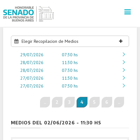
INSTITUCIÓN
Elegir Recopilacion de Medios
29/07/2026
SECRETARÍAS
07:30 hs
28/07/2026
11:30 hs
28/07/2026
07:30 hs
PRENSA
27/07/2026
11:30 hs
27/07/2026
07:30 hs
CULTURA
..
2
3
4
5
6
..
VISITAS GUIADAS
CONTACTO
MEDIOS DEL 02/06/2026 - 11:30 HS