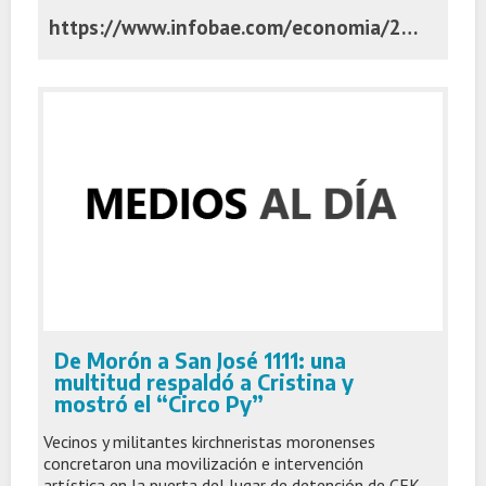
https://www.infobae.com/economia/2026/06/02/caputo-puede-haber-un-shock-externo-o-una-invasion-extraterrestre-pero-kicillof-no-va-a-ser-presidente-nunca-en-su-vida/
De Morón a San José 1111: una
multitud respaldó a Cristina y
mostró el “Circo Py”
Vecinos y militantes kirchneristas moronenses
concretaron una movilización e intervención
artística en la puerta del lugar de detención de CFK.