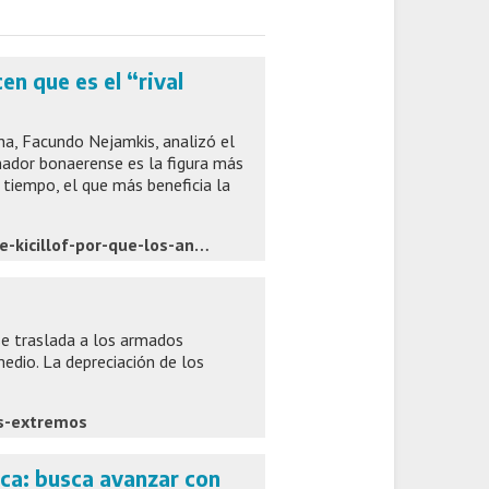
en que es el “rival
na, Facundo Nejamkis, analizó el
nador bonaerense es la figura más
o tiempo, el que más beneficia la
https://www.infocielo.com/politica-y-economia/la-paradoja-de-kicillof-por-que-los-analistas-dicen-que-es-el-rival-perfecto-para-javier-milei
 se traslada a los armados
edio. La depreciación de los
os-extremos
ica: busca avanzar con