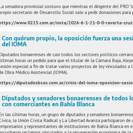
La senadora provincial sostuvo que mientras el dirigente del PRO "s
propio secretario de Desarrollo Social sale a pedir donaciones para 
Con quórum propio, la oposición fuerza una sesió
del IOMA
Diputados bonaerenses de casi todos los sectores políticos cerraron
últimas horas un pedido para que el titular de la Cámara Baja, Alej
sesión especial a fin de tratar varios proyectos de ley vinculados a l
de Obra Médico Asistencial (IOMA).
https://diputadosbsas.com.ar/crisis-del-ioma-oposicion-sesio
Diputados y senadores bonaerenses de todos lo
con comerciantes en Bahía Blanca
En las últimas horas, un grupo de diputados y senadores bonaerenses
Cívica, la Unión Cívica Radical y La Libertad Avanza participaron d
empresarios y representantes de instituciones de Bahía Blanca en 
escucharon reclamos vinculados a la recuperación económica de la 