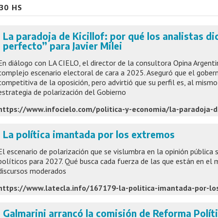
:30 HS
La paradoja de Kicillof: por qué los analistas dic
perfecto” para Javier Milei
En diálogo con LA CIELO, el director de la consultora Opina Argenti
complejo escenario electoral de cara a 2025. Aseguró que el gober
competitiva de la oposición, pero advirtió que su perfil es, al mism
estrategia de polarización del Gobierno
La política imantada por los extremos
El escenario de polarización que se vislumbra en la opinión pública
políticos para 2027. Qué busca cada fuerza de las que están en el m
discursos moderados
https://www.latecla.info/167179-la-politica-imantada-por-l
Galmarini arrancó la comisión de Reforma Polít