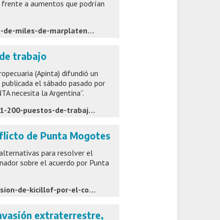
s frente a aumentos que podrían
https://www.lacapitalmdp.com/llevaran-al-senado-las-firmas-de-miles-de-marplatenses-contra-el-recorte-de-zona-fria/
de trabajo
opecuaria (Apinta) difundió un
 publicada el sábado pasado por
NTA necesita la Argentina”.
https://laverdadonline.com/denuncian-que-el-inta-ya-perdio-1-200-puestos-de-trabajo/
onflicto de Punta Mogotes
lternativas para resolver el
ernador sobre el acuerdo por Punta
https://infocronos.com.ar/nota/56005/abad-contradijo-la-version-de-kicillof-por-el-conflicto-de-punta-mogotes/
vasión extraterrestre,