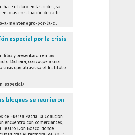
e hace el duro en las redes, su
personas en situación de calle".
https://www.0223.com.ar/nota/2026-6-1-21-0-0-raverta-cruzo-a-montenegro-por-la-crisis-social-no-pueden-explicar-por-que-cada-vez-hay-mas-personas-viviendo-en-la-calle
n especial por la crisis
 filas y presentaron en las
andro Dichiara, convoque a una
a crisis que atraviesa el Instituto
n-especial/
s bloques se reunieron
 de Fuerza Patria, la Coalición
e un encuentro con comerciantes,
el Teatro Don Bosco, donde
ciudad tras el temporal de 2023