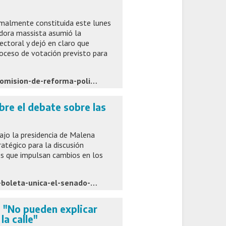
malmente constituida este lunes
adora massista asumió la
ectoral y dejó en claro que
roceso de votación previsto para
https://infocronos.com.ar/nota/55999/galmarini-arranco-la-comision-de-reforma-politica-busca-avanzar-con-cambios-antes-de-fin-de-ano/
bre el debate sobre las
jo la presidencia de Malena
atégico para la discusión
es que impulsan cambios en los
grupolaprovincia.com/contenido/598443/reelecciones-paso-y-boleta-unica-el-senado-abre-el-debate-sobre-las-reglas-del-2#google_vignette
: "No pueden explicar
a calle"