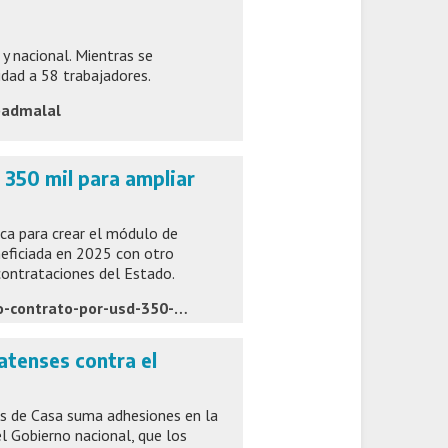
 y nacional. Mientras se
idad a 58 trabajadores.
padmalal
350 mil para ampliar
ca para crear el módulo de
eficiada en 2025 con otro
contrataciones del Estado.
https://www.latecla.info/167180-pba-adjudico-a-c-s-un-nuevo-contrato-por-usd-350-mil-para-ampliar-contratar-ii
atenses contra el
s de Casa suma adhesiones en la
el Gobierno nacional, que los