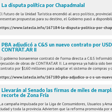
La disputa política por Chapadmalal
El futuro de la Unidad Turística encendió al arco político, provincial
presentan propuestas para su destino, el Gobierno pasó a disponibil
https://www.latecla.info/167184-la-disputa-politica-por-cha
PBA adjudicó a C&S un nuevo contrato por USD 
CONTRAT.AR II
El gobierno bonaerense contrató de forma directa a C&S Informáti
ejecución de obras de CONTRAT.AR II. La empresa ya había sido ben
contrato por $160 millones para adaptar el sistema de compras y 
Llevarán al Senado las firmas de miles de marpl
recorte de Zona Fría
La campaña impulsada por la Liga de Consumidores, Usuarios y Ama
ciudad y toda la provincia. Advierten que la reforma promovida por 