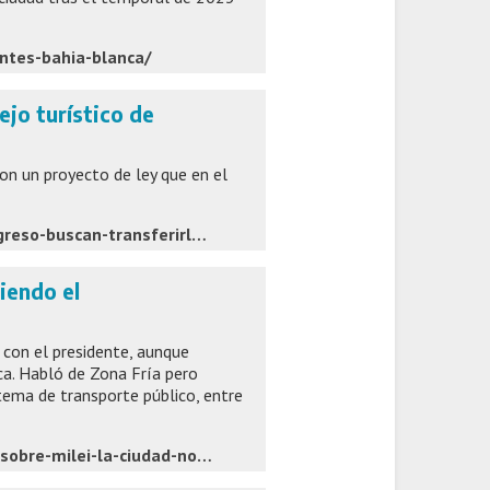
ntes-bahia-blanca/
ejo turístico de
on un proyecto de ley que en el
https://www.infocielo.com/politica-y-economia/desde-el-congreso-buscan-transferirle-el-complejo-turistico-de-chapadmalal-a-la-provincia-de-buenos-aires
biendo el
 con el presidente, aunque
ca. Habló de Zona Fría pero
ema de transporte público, entre
https://www.lanueva.com/nota/2026-6-1-12-29-0-susbielles-sobre-milei-la-ciudad-no-esta-recibiendo-el-acompanamiento-que-necesita