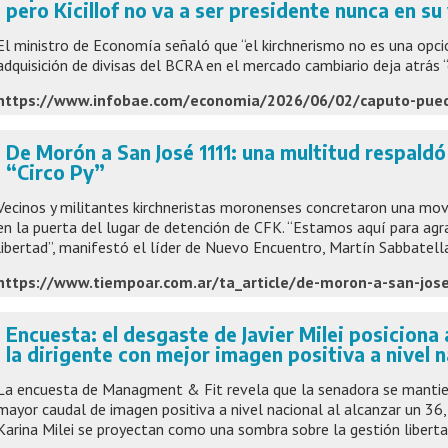
pero Kicillof no va a ser presidente nunca en su
El ministro de Economía señaló que “el kirchnerismo no es una opció
adquisición de divisas del BCRA en el mercado cambiario deja atrás “
De Morón a San José 1111: una multitud respaldó 
“Circo Py”
Vecinos y militantes kirchneristas moronenses concretaron una movil
en la puerta del lugar de detención de CFK. “Estamos aquí para agra
libertad”, manifestó el líder de Nuevo Encuentro, Martín Sabbatella
Encuesta: el desgaste de Javier Milei posiciona 
la dirigente con mejor imagen positiva a nivel n
La encuesta de Managment & Fit revela que la senadora se mantien
mayor caudal de imagen positiva a nivel nacional al alcanzar un 36
Karina Milei se proyectan como una sombra sobre la gestión libertar