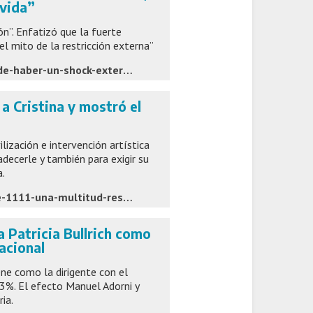
 vida”
n”. Enfatizó que la fuerte
el mito de la restricción externa”
https://www.infobae.com/economia/2026/06/02/caputo-puede-haber-un-shock-externo-o-una-invasion-extraterrestre-pero-kicillof-no-va-a-ser-presidente-nunca-en-su-vida/
a Cristina y mostró el
ización e intervención artística
decerle y también para exigir su
.
https://www.tiempoar.com.ar/ta_article/de-moron-a-san-jose-1111-una-multitud-respaldo-a-cristina-y-mostro-el-circo-py/
a Patricia Bullrich como
acional
e como la dirigente con el
,3%. El efecto Manuel Adorni y
ia.