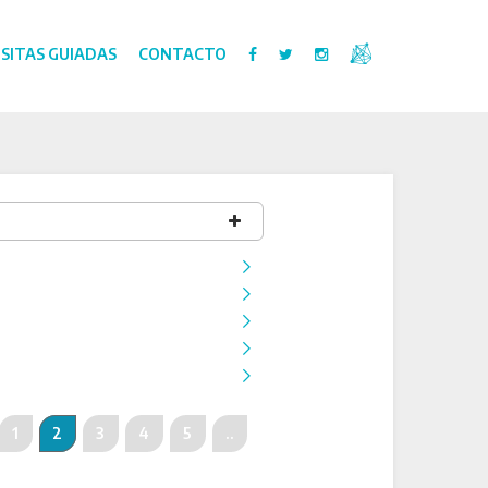
ISITAS GUIADAS
CONTACTO
1
2
3
4
5
..