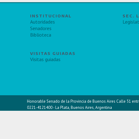
INSTITUCIONAL
SEC. 
Autoridades
Legislat
Senadores
Biblioteca
VISITAS GUIADAS
Visitas guiadas
Honorable Senado de la Provincia de Buenos Aires Calle 51 entr
0221-4121400 - La Plata, Buenos Aires, Argentina