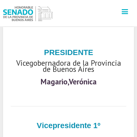
INSTITUCIÓN
PRESIDENTE
SECRETARÍAS
Vicegobernadora de la Provincia
de Buenos Aires
PRENSA
Magario,Verónica
CULTURA
VISITAS GUIADAS
CONTACTO
Vicepresidente 1º