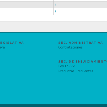
4
7
LEGISLATIVA
SEC. ADMINISTRATIVA
iva
Contrataciones
SEC. DE ENJUICIAMIEN
Ley 13.661
Preguntas Frecuentes