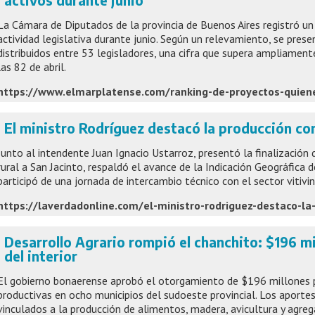
activos durante junio
La Cámara de Diputados de la provincia de Buenos Aires registró u
actividad legislativa durante junio. Según un relevamiento, se pres
distribuidos entre 53 legisladores, una cifra que supera ampliament
las 82 de abril.
El ministro Rodríguez destacó la producción c
Junto al intendente Juan Ignacio Ustarroz, presentó la finalización
rural a San Jacinto, respaldó el avance de la Indicación Geográfica
participó de una jornada de intercambio técnico con el sector vitivin
Desarrollo Agrario rompió el chanchito: $196 m
del interior
El gobierno bonaerense aprobó el otorgamiento de $196 millones par
productivas en ocho municipios del sudoeste provincial. Los aport
vinculados a la producción de alimentos, madera, avicultura y agreg