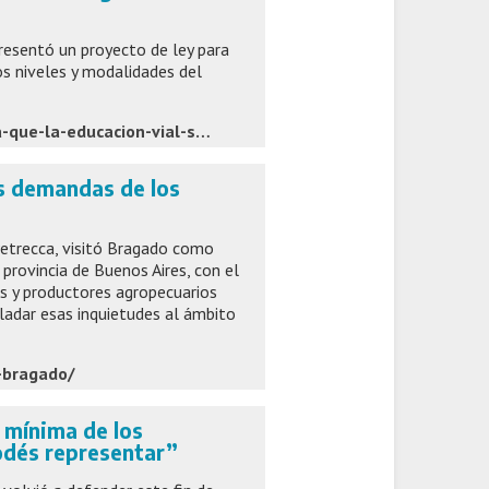
resentó un proyecto de ley para
os niveles y modalidades del
https://www.elmarplatense.com/presentan-un-proyecto-para-que-la-educacion-vial-sea-obligatoria-en-las-escuelas-bonaerenses
as demandas de los
Petrecca, visitó Bragado como
 provincia de Buenos Aires, con el
s y productores agropecuarios
ladar esas inquietudes al ámbito
-bragado/
 mínima de los
podés representar”