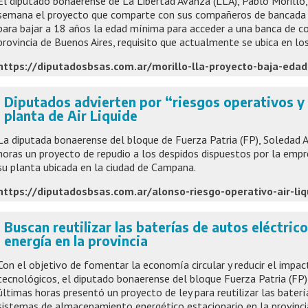
El diputado bonaerense de La Libertad Avanza (LLA), Pablo Morillo, 
semana el proyecto que comparte con sus compañeros de bancada L
para bajar a 18 años la edad mínima para acceder a una banca de co
provincia de Buenos Aires, requisito que actualmente se ubica en lo
https://diputadosbsas.com.ar/morillo-lla-proyecto-baja-edad
Diputados advierten por “riesgos operativos y
planta de Air Liquide
La diputada bonaerense del bloque de Fuerza Patria (FP), Soledad A
horas un proyecto de repudio a los despidos dispuestos por la empres
su planta ubicada en la ciudad de Campana.
https://diputadosbsas.com.ar/alonso-riesgo-operativo-air-liq
Buscan reutilizar las baterías de autos eléctric
energía en la provincia
Con el objetivo de fomentar la economía circular y reducir el impac
tecnológicos, el diputado bonaerense del bloque Fuerza Patria (FP),
últimas horas presentó un proyecto de ley para reutilizar las baterí
sistemas de almacenamiento energético estacionario en la provinci