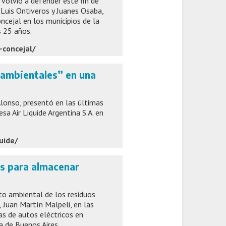
volvió a defender este fin de
uis Ontiveros y Juanes Osaba,
ncejal en los municipios de la
s 25 años.
-concejal/
 ambientales” en una
lonso, presentó en las últimas
a Air Liquide Argentina S.A. en
uide/
os para almacenar
to ambiental de los residuos
 Juan Martín Malpeli, en las
as de autos eléctricos en
a de Buenos Aires.