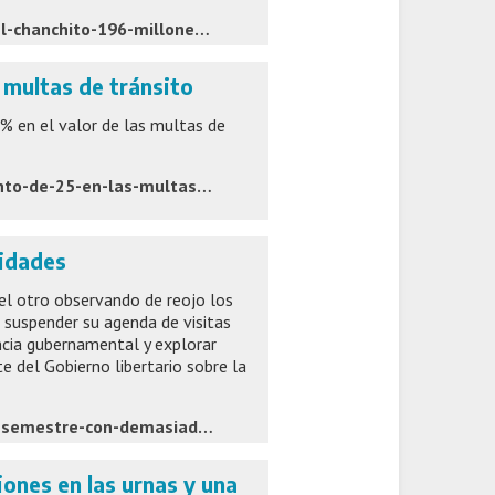
https://www.latecla.info/168005-desarrollo-agrario-rompio-el-chanchito-196-millones-para-proyectos-del-interior
 multas de tránsito
% en el valor de las multas de
https://www.lacapitalmdp.com/la-provincia-aprobo-un-aumento-de-25-en-las-multas-de-transito/
idades
 el otro observando de reojo los
 suspender su agenda de visitas
ncia gubernamental y explorar
e del Gobierno libertario sobre la
https://www.lanueva.com/nota/2026-7-5-5-0-23-un-inicio-de-semestre-con-demasiadas-incomodidades
iones en las urnas y una