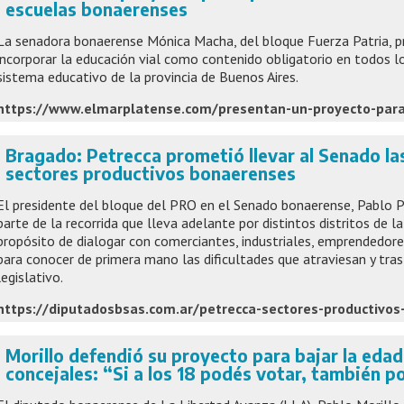
escuelas bonaerenses
La senadora bonaerense Mónica Macha, del bloque Fuerza Patria, p
incorporar la educación vial como contenido obligatorio en todos l
sistema educativo de la provincia de Buenos Aires.
Bragado: Petrecca prometió llevar al Senado l
sectores productivos bonaerenses
El presidente del bloque del PRO en el Senado bonaerense, Pablo 
parte de la recorrida que lleva adelante por distintos distritos de la
propósito de dialogar con comerciantes, industriales, emprendedore
para conocer de primera mano las dificultades que atraviesan y tras
legislativo.
https://diputadosbsas.com.ar/petrecca-sectores-productivos
Morillo defendió su proyecto para bajar la edad
concejales: “Si a los 18 podés votar, también 