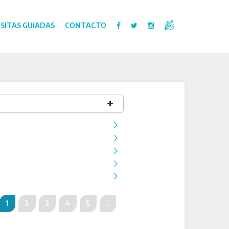
ISITAS GUIADAS
CONTACTO
1
2
3
4
5
..