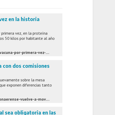
vez en la historia
r primera vez, en la proteína
os 50 kilos por habitante al año
https://www.lacapitalmdp.com/el-pollo-desplaza-a-la-carne-vacuna-por-primera-vez-en-la-historia-argentina/#google_vignette
a con dos comisiones
 nuevamente sobre la mesa
 que exponen diferencias tanto
https://grupolaprovincia.com/contenido/599464/el-senado-bonaerense-vuelve-a-mover-su-agenda-con-dos-comisiones-atravesadas-por
l sea obligatoria en las