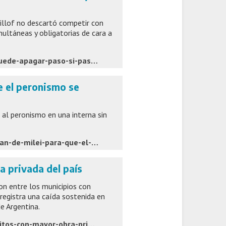
illof no descartó competir con
multáneas y obligatorias de cara a
https://www.latecla.info/168008-la-interna-que-kicillof-no-puede-apagar-paso-si-paso-no-y-una-tregua-que-no-se-sostiene
ue el peronismo se
 al peronismo en una interna sin
https://www.latecla.info/168004-sin-paso-y-sin-cristina-el-plan-de-milei-para-que-el-peronismo-se-desangre-solo
a privada del país
on entre los municipios con
registra una caída sostenida en
e Argentina.
https://www.lacapitalmdp.com/mar-del-plata-entre-los-distritos-con-mayor-obra-privada-del-pais/