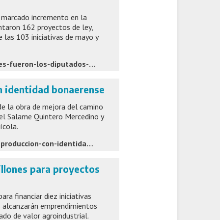
n marcado incremento en la
entaron 162 proyectos de ley,
e las 103 iniciativas de mayo y
https://www.elmarplatense.com/ranking-de-proyectos-quienes-fueron-los-diputados-bonaerenses-mas-activos-durante-junio
on identidad bonaerense
 de la obra de mejora del camino
 del Salame Quintero Mercedino y
ícola.
https://laverdadonline.com/el-ministro-rodriguez-destaco-la-produccion-con-identidad-bonaerense/
illones para proyectos
a financiar diez iniciativas
es alcanzarán emprendimientos
ado de valor agroindustrial.