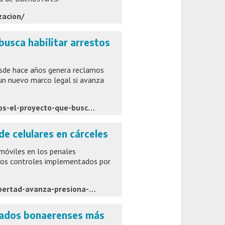
zacion/
busca habilitar arrestos
desde hace años genera reclamos
 un nuevo marco legal si avanza
https://www.elmarplatense.com/los-trapitos-podrian-ir-presos-el-proyecto-que-busca-habilitar-arrestos-en-la-provincia
de celulares en cárceles
móviles en los penales
r los controles implementados por
https://www.diariodemocracia.com/ciudad/junin/340993-la-libertad-avanza-presiona-para-frenar-el-uso-de/
utados bonaerenses más