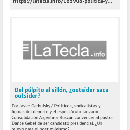
https://latecla.info/165908-politica-y-religion-kicillof-recibio-a-pastores-y-crecen-los-reclamos-por-la-situacion-social
Del púlpito al sillón, ¿outsider saca
outsider?
Por Javier Garbulsky / Políticos, sindicalistas y
figuras del deporte y el espectáculo lanzaron
Consolidación Argentina. Buscan convencer al pastor
Dante Gebel de ser candidato presidencial. ¿Un
relevo para el post mileismo?