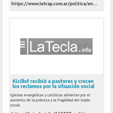
https://www.letrap.com.ar/politica/en-la-pulseada-javier-milei-la-concesion-rutas-nacionales-axel-kicillof-denuncia-negociados-las-licitaciones-n5422970
Kicillof recibió a pastores y crecen
los reclamos por la situación social
Iglesias evangélicas y católicas advierten por el
aumento de la pobreza y la fragilidad del tejido
social.