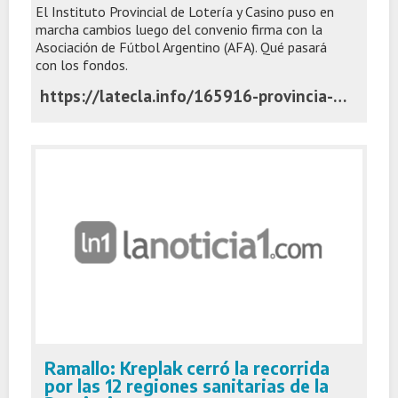
El Instituto Provincial de Lotería y Casino puso en
marcha cambios luego del convenio firma con la
Asociación de Fútbol Argentino (AFA). Qué pasará
con los fondos.
https://latecla.info/165916-provincia-dio-de-baja-a-la-fundacion-estadio-ciudad-de-la-plata-como-co-titular-del-bingo-platense
Ramallo: Kreplak cerró la recorrida
por las 12 regiones sanitarias de la