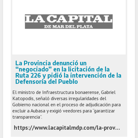
La Provincia denunció un
“negociado” en la licitación de la
Ruta 226 y pidió la intervención de la
Defensoría del Pueblo
El ministro de Infraestructura bonaerense, Gabriel
Katopodis, señaló diversas irregularidades del
Gobierno nacional en el proceso de adjudicación para
excluir a Aubasa y exigió veedores para “garantizar
transparencia”.
https://www.lacapitalmdp.com/la-provincia-denuncio-un-negociado-en-la-licitacion-de-la-ruta-226-y-pidio-la-intervencion-de-la-defensoria-del-pueblo/