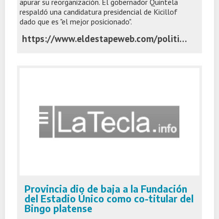
apurar su reorganización. El gobernador Quintela
respaldó una candidatura presidencial de Kicillof
dado que es "el mejor posicionado".
https://www.eldestapeweb.com/politica/axel-kicillof/con-el-gobierno-en-crisis-el-peronismo-acelera-los-movimientos-internos-2026470528
Provincia dio de baja a la Fundación
del Estadio Único como co-titular del
Bingo platense