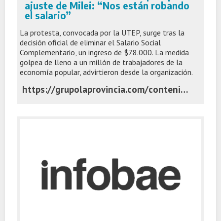
ajuste de Milei: “Nos están robando
el salario”
La protesta, convocada por la UTEP, surge tras la
decisión oficial de eliminar el Salario Social
Complementario, un ingreso de $78.000. La medida
golpea de lleno a un millón de trabajadores de la
economía popular, advirtieron desde la organización.
https://grupolaprovincia.com/contenido/596533/cortes-de-rutas-en-todo-el-pais-por-el-ajuste-de-milei-nos-estan-robando-el-sala#google_vignette