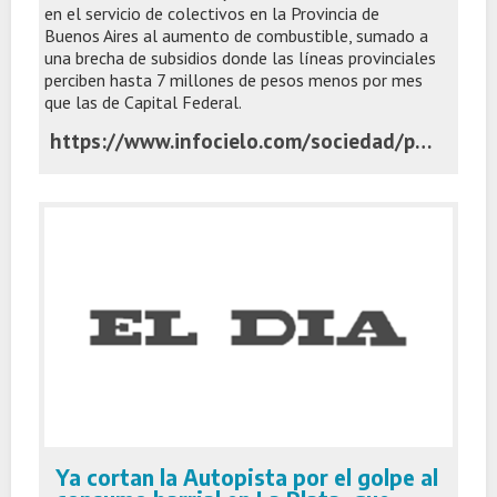
en el servicio de colectivos en la Provincia de
Buenos Aires al aumento de combustible, sumado a
una brecha de subsidios donde las líneas provinciales
perciben hasta 7 millones de pesos menos por mes
que las de Capital Federal.
https://www.infocielo.com/sociedad/por-que-capital-si-y-provincia-no-la-brecha-millonaria-que-disparo-la-reduccion-de-frecuencias-en-el-transporte-bonaerense
Ya cortan la Autopista por el golpe al