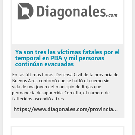
Ya son tres las víctimas fatales por el
temporal en PBA y mil personas
continúan evacuadas
En las últimas horas, Defensa Civil de la provincia de
Buenos Aires confirmó que se halló el cuerpo sin
vida de una joven del municipio de Rojas que
permanecía desaparecida. Con ella, el número de
fallecidos ascendió a tres
https://www.diagonales.com/provincia/ya-son-tres-las-victimas-fatales-por-el-temporal-en-pba-y-mil-personas-continuan-evacuadas_a682c8cef7d603409420961d4