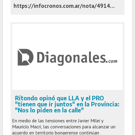
https://infocronos.com.ar/nota/49144/como-se-define-el-ganador-en-las-elecciones-bonaerenses-que-se-renueva-y-que-esta-en-juego/
Ritondo opinó que LLA y el PRO
"tienen que ir juntos" en la Provincia:
"Nos lo piden en la calle"
En medio de las tensiones entre Javier Milei y
Mauricio Macri, las conversaciones para alcanzar un
acuerdo en territorio bonaerense continúan