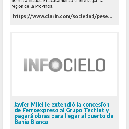
60 mil afiliados. El acatamiento difiere según la
región de la Provincia.
https://www.clarin.com/sociedad/pese-conciliacion-obligatoria-cumple-primer-paro-gremio-docente-grande-gobierno-kicillof-provincia_0_1Wse5kYpux.html
Javier Milei le extendió la concesión
de Ferroexpreso al Grupo Techint y
pagará obras para llegar al puerto de
Bahía Blanca