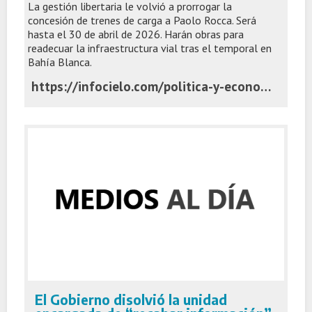
La gestión libertaria le volvió a prorrogar la
concesión de trenes de carga a Paolo Rocca. Será
hasta el 30 de abril de 2026. Harán obras para
readecuar la infraestructura vial tras el temporal en
Bahía Blanca.
https://infocielo.com/politica-y-economia/javier-milei-le-extendio-la-concesion-de-ferroexpreso-al-grupo-techint-y-pagara-obras-para-llegar-al-puerto-de-bahia-blanca
El Gobierno disolvió la unidad