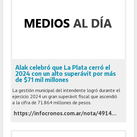
Alak celebró que La Plata cerró el
2024 con un alto superávit por más
de $71 mil millones
La gestión municipal del intendente logró durante el
ejercicio 2024 un gran superávit fiscal que ascendió
a la cifra de 71.864 millones de pesos.
https://infocronos.com.ar/nota/49145/alak-celebro-que-la-plata-cerro-el-2024-con-un-alto-superavit-por-mas-de-71-mil-millones/