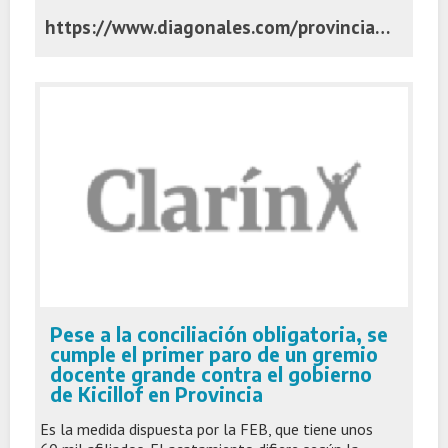
https://www.diagonales.com/provincia/ritondo-opino-que-lla-y-el-pro--tienen-que-ir-juntos--en-la-provincia---nos-lo-piden-en-la-calle-_a682ca1147d603409420aac2a
Pese a la conciliación obligatoria, se
cumple el primer paro de un gremio
docente grande contra el gobierno
de Kicillof en Provincia
Es la medida dispuesta por la FEB, que tiene unos