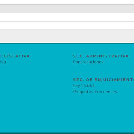
LEGISLATIVA
SEC. ADMINISTRATIVA
iva
Contrataciones
SEC. DE ENJUICIAMIEN
Ley 13.661
Preguntas Frecuentes