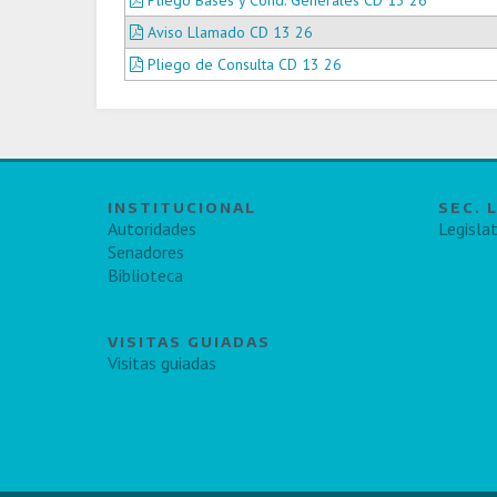
Pliego Bases y Cond. Generales CD 13 26
Aviso Llamado CD 13 26
Pliego de Consulta CD 13 26
INSTITUCIONAL
SEC. 
Autoridades
Legislat
Senadores
Biblioteca
VISITAS GUIADAS
Visitas guiadas