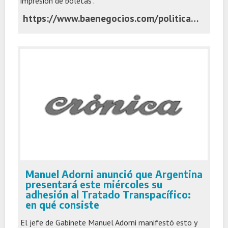
impresión de boletas".
https://www.baenegocios.com/politica/de-cara-a-la-reeleccion-martin-menem-apunta-a-impulsar-la-agenda-violeta-en-las-provincias/
Manuel Adorni anunció que Argentina
presentará este miércoles su
adhesión al Tratado Transpacífico:
en qué consiste
El jefe de Gabinete Manuel Adorni manifestó esto y