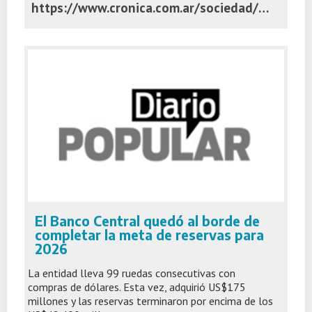
https://www.cronica.com.ar/sociedad/ni-una-menos-el-debate-por-la-figura-del-femicidio-la-ley-que-los-enmarca-y-sus-alcances/
El Banco Central quedó al borde de
completar la meta de reservas para
2026
La entidad lleva 99 ruedas consecutivas con
compras de dólares. Esta vez, adquirió US$175
millones y las reservas terminaron por encima de los