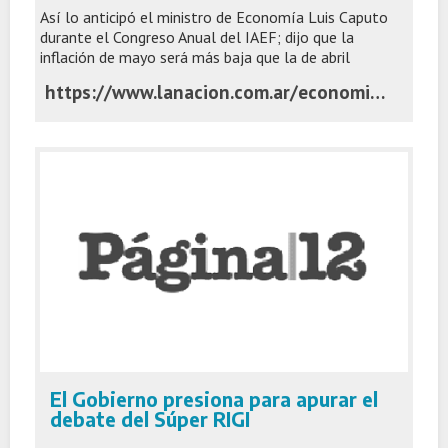
Así lo anticipó el ministro de Economía Luis Caputo
durante el Congreso Anual del IAEF; dijo que la
inflación de mayo será más baja que la de abril
https://www.lanacion.com.ar/economia/el-gobierno-anuncio-que-mandara-una-version-renovada-de-la-ley-de-inocencia-fiscal-nid02062026/
El Gobierno presiona para apurar el
debate del Súper RIGI