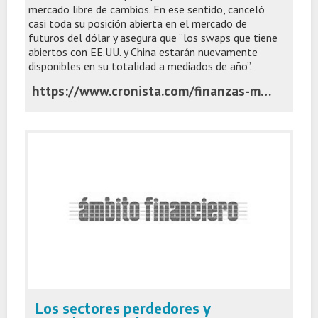
mercado libre de cambios. En ese sentido, canceló
casi toda su posición abierta en el mercado de
futuros del dólar y asegura que “los swaps que tiene
abiertos con EE.UU. y China estarán nuevamente
disponibles en su totalidad a mediados de año”.
https://www.cronista.com/finanzas-mercados/blindar-reservas-el-vicepresidente-de-bcra-confirmo-que-redujeron-la-posicion-en-futuros-y-aseguro-que-renovaran-los-swap/
Los sectores perdedores y