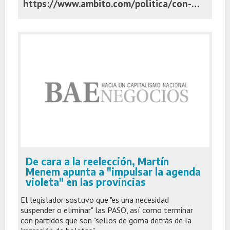
https://www.ambito.com/politica/con-vistas-2027-javier-milei-hablo-del-monstruo-k-y-vaticino-que-vienen-los-mejores-anos-la-economia-n6284398
De cara a la reelección, Martín
Menem apunta a "impulsar la agenda
violeta" en las provincias
El legislador sostuvo que "es una necesidad
suspender o eliminar" las PASO, así como terminar
con partidos que son "sellos de goma detrás de la