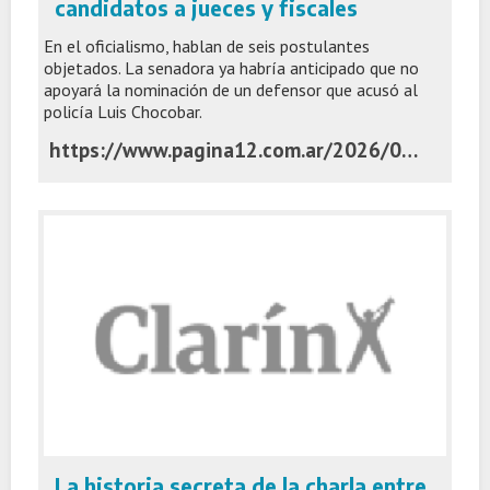
candidatos a jueces y fiscales
En el oficialismo, hablan de seis postulantes
objetados. La senadora ya habría anticipado que no
apoyará la nominación de un defensor que acusó al
policía Luis Chocobar.
https://www.pagina12.com.ar/2026/06/03/bullrich-tiene-su-propia-lista-negra-de-candidatos-a-jueces-y-fiscales/
La historia secreta de la charla entre